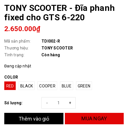
TONY SCOOTER - Đĩa phanh
fixed cho GTS 6-220
2.650.000₫
Mã sản phẩm:
TDI002-R
Thương hiệu:
TONY SCOOTER
Tình trạng:
Còn hàng
Đang cập nhật
COLOR
RED
BLACK
COOPER
BLUE
GREEN
Số lượng:
-
+
MUA NGAY
Thêm vào giỏ